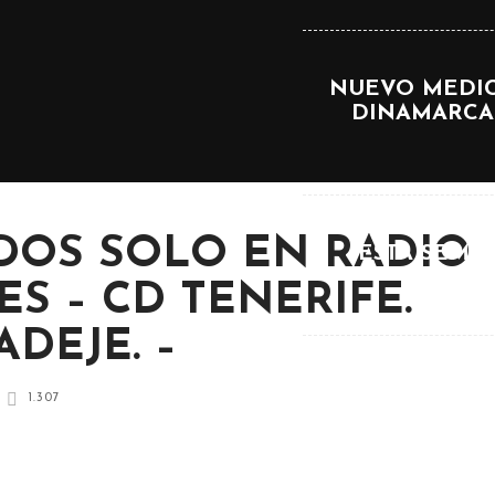
NUEVO MEDIC
DINAMARCA.
DOS SOLO EN RADIO
ESTA SEMAN
ES – CD TENERIFE.
ADEJE. –
EL TENER
1.307
AGUERO,YAAN
FICHAN A U