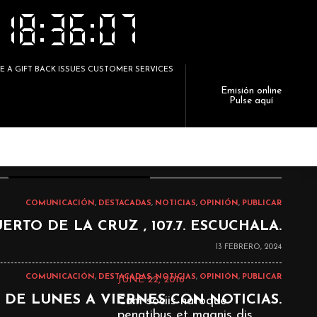
VE A GIFT BACK ISSUES CUSTOMER SERVICES
Emisión online
Pulse aquí
ASS="FW-LIGHT TEXT-ITALIC HEADING-
COLOR">STORIES</SPAN>
COMUNICACIÓN
,
DESTACADAS
,
NOTICIAS
,
OPINIÓN
,
PUBLICAR
ERTO DE LA CRUZ , 107.7. ESCUCHALA.
13 FEBRERO, 2024
COMUNICACIÓN
,
DESTACADAS
,
NOTICIAS
,
OPINIÓN
,
PUBLICAR
JUNE 22, 2016
, DE LUNES A VIERNES CON NOTICIAS.
Cum sociis natoque
penatibus et magnis dis