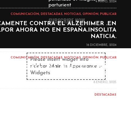
4 MAYO, 2024
parturient
COMUNICACIÓN
,
DESTACADAS
,
NOTICIAS
,
OPINIÓN
,
PUBLICAR
SUBSCRIBE NOW
AMENTE CONTRA EL ALZEHIMER .EN
POR AHORA NO EN ESPAÑA.INSOLITA
NATICIA.
16 DICIEMBRE, 2024
COMUNICACIÓN
,
DESTACADAS
,
NOTICIAS
,
OPINIÓN
,
PUBLICAR
Please insert widget into
sidebar
Main
in Appearance >
A RADIO ATALAYA ,DIRECTO . CON EL
Widgets
FUTBOL REGIONAL.
8 ENERO, 2025
DESTACADAS
IFE . SALE .GASTON VALLES, JESUS DE
MIGUEL,MAIKEL MESA , FACUNDO
OVISVILI,JAVI PEREZ,CRIS MONTES……
N ESLOVENO QUE LO CONOCEN EN SU
CASA…………….