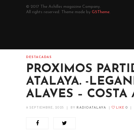
© 2017 The Achilles magazine Company.
All rights reserved. Theme made by
G5Theme.
DESTACADAS
PROXIMOS PARTI
ATALAYA. -LEGAN
ALAVES – COSTA 
9 SEPTIEMBRE, 2025
|
BY
RADIOATALAYA
|
LIKE
0
|